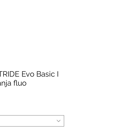
TRIDE Evo Basic I
anja fluo
Preço
promocional