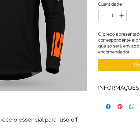
Quantidade
*
O preço apresentad
correspondente a p
que só será enviado
encomendado)
Pr
INFORMAÇÕES
O tecido anti-hu
leve e suave enq
mantê-lo seco
rece o essencial para uso off-
Os punhos das m
o ajuste e o conf
Painéis gráficos 
conseguir cores r