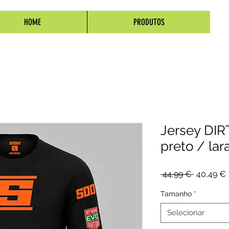
HOME
PRODUTOS
Jersey DIR
preto / lar
Preço
 44,99 € 
40,49 €
normal
Tamanho
*
Selecionar