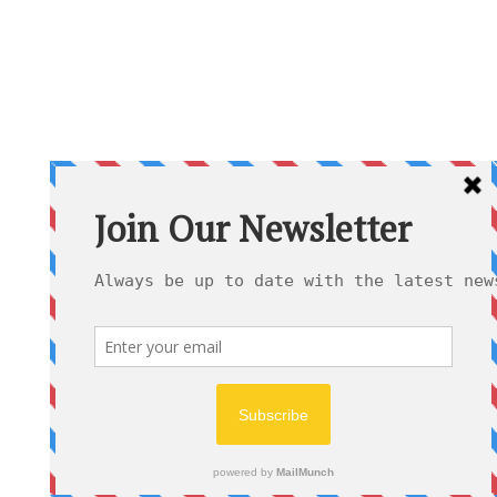
a larga mantém a camisola
s