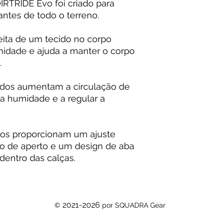
IRTRIDE Evo foi criado para
O design com ab
antes de todo o terreno.
dentro das calça
100% Poliéster
eita de um tecido no corpo
midade e ajuda a manter o corpo
.
rados aumentam a circulação de
da humidade e a regular a
ços proporcionam um ajuste
ão de aperto e um design de aba
dentro das calças.
2021-2026
©
por SQUADRA Gear