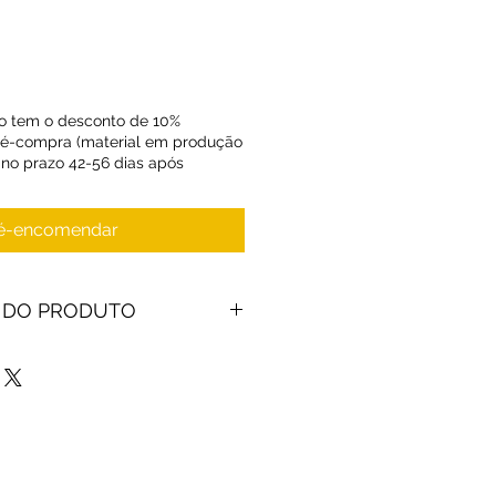
o tem o desconto de 10%
ré-compra (material em produção
 no prazo 42-56 dias após
é-encomendar
 DO PRODUTO
midade proporciona um ajuste
uanto afasta o suor do corpo para
angas e gola em rede melhoram
orto
tingidos ou sublimados para
icas e vibrantes